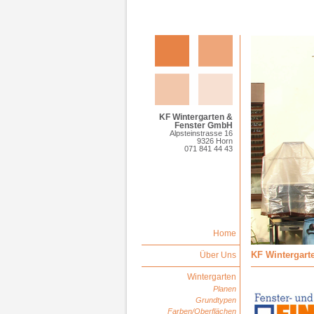
KF Wintergarten &
Fenster GmbH
Alpsteinstrasse 16
9326 Horn
071 841 44 43
Home
KF Wintergart
Über Uns
Wintergarten
Planen
Grundtypen
Farben/Oberflächen