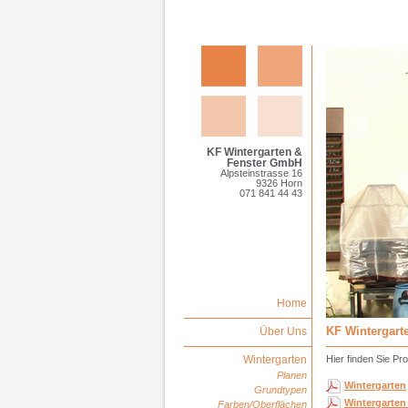
KF Wintergarten &
Fenster GmbH
Alpsteinstrasse 16
9326 Horn
071 841 44 43
Home
KF Wintergart
Über Uns
Wintergarten
Hier finden Sie P
Planen
Wintergarten
Grundtypen
Wintergarten
Farben/Oberflächen